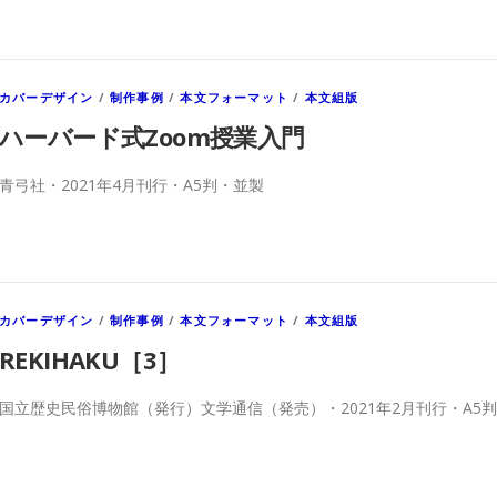
カバーデザイン
/
制作事例
/
本文フォーマット
/
本文組版
ハーバード式Zoom授業入門
青弓社・2021年4月刊行・A5判・並製
カバーデザイン
/
制作事例
/
本文フォーマット
/
本文組版
REKIHAKU［3］
国立歴史民俗博物館（発行）文学通信（発売）・2021年2月刊行・A5