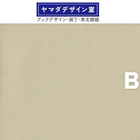
コ
ン
テ
ン
ツ
へ
ス
キ
ッ
プ
B