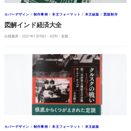
カバーデザイン
/
制作事例
/
本文フォーマット
/
本文組版
/
図版制作
図解インド経済大全
白桃書房・2021年1月刊行・A5判・並製
カバーデザイン
/
制作事例
/
本文フォーマット
/
本文組版