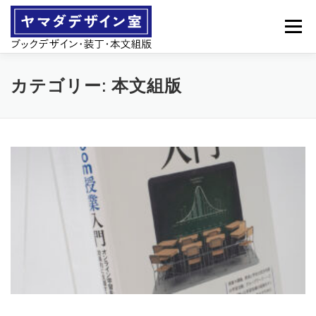
コ
ン
メニュー
テ
ン
ツ
へ
営業案内
製作事例
カテゴリー:
本文組版
ス
キ
ッ
プ