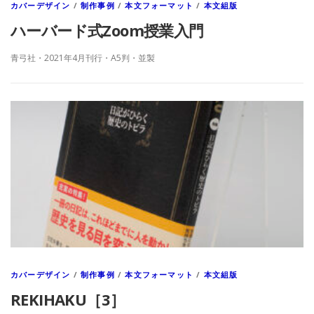
カバーデザイン
/
制作事例
/
本文フォーマット
/
本文組版
ハーバード式Zoom授業入門
青弓社・2021年4月刊行・A5判・並製
カバーデザイン
/
制作事例
/
本文フォーマット
/
本文組版
REKIHAKU［3］