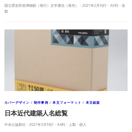
国立歴史民俗博物館（発行）文学通信（発売）・2021年2月刊行・A5判・並
製
カバーデザイン
/
制作事例
/
本文フォーマット
/
本文組版
日本近代建築人名総覧
中央公論新社・2021年3月刊行・A4判・上製・函入