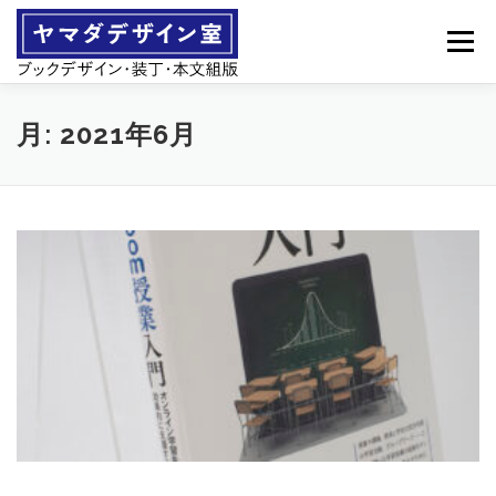
コ
ン
メニュー
テ
ン
ツ
へ
営業案内
製作事例
月:
2021年6月
ス
キ
ッ
プ