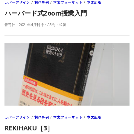
カバーデザイン
/
制作事例
/
本文フォーマット
/
本文組版
ハーバード式Zoom授業入門
青弓社・2021年4月刊行・A5判・並製
カバーデザイン
/
制作事例
/
本文フォーマット
/
本文組版
REKIHAKU［3］