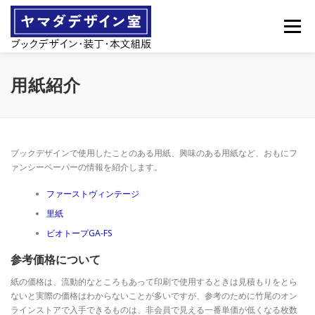
コ
ン
メニュー
テ
ン
ツ
へ
営業案内
製作事例
用紙紹介
ス
キ
ッ
プ
ブックデザインで使用したことのある用紙、興味のある用紙など、おもにフ
ァンシーペーパーの情報を紹介します。
ファーストヴィンテージ
里紙
ビオトープGA-FS
参考価格について
紙の価格は、流動的なところもあって印刷で使用するときは見積もりをとら
ないと実際の価格はわからないことが多いですが、参考のために竹尾のオン
ラインストアで入手できるものは、非会員で見える一番単価が低くなる枚数