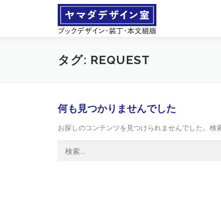
コ
ン
テ
ン
ツ
タグ:
REQUEST
へ
ス
キ
ッ
プ
何も見つかりませんでした
お探しのコンテンツを見つけられませんでした。検
検
索: